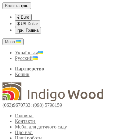
Валюта
грн.
€ Euro
$ US Dollar
грн. Гривна
Мова
Українська
Русский
Партнерство
Кошик
(063)9670733; (098) 5798159
Головна
Контакти
Меблі для дитячого саду
Про нас
Наші роботи