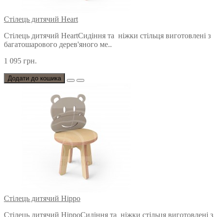
Стілець дитячий Heart
Стілець дитячий HeartСидіння та ніжки стільця виготовлені з
багатошарового дерев'яного ме..
1 095 грн.
Додати до кошика
Стілець дитячий Hippo
Стілець дитячий HippoСидіння та ніжки стільця виготовлені з