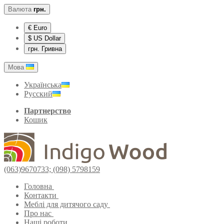
Валюта
грн.
€ Euro
$ US Dollar
грн. Гривна
Мова
Українська
Русский
Партнерство
Кошик
(063)9670733; (098) 5798159
Головна
Контакти
Меблі для дитячого саду
Про нас
Наші роботи