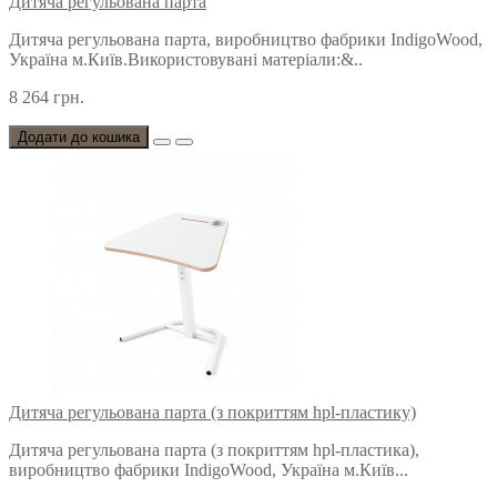
Дитяча регульована парта
Дитяча регульована парта, виробництво фабрики IndigoWood,
Україна м.Київ.Використовувані матеріали:&..
8 264 грн.
Додати до кошика
Дитяча регульована парта (з покриттям hpl-пластику)
Дитяча регульована парта (з покриттям hpl-пластика),
виробництво фабрики IndigoWood, Україна м.Київ...