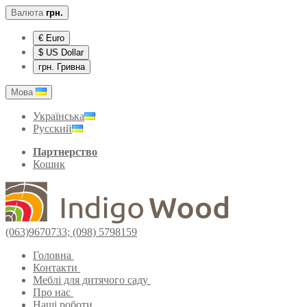
Валюта
грн.
€ Euro
$ US Dollar
грн. Гривна
Мова
Українська
Русский
Партнерство
Кошик
(063)9670733; (098) 5798159
Головна
Контакти
Меблі для дитячого саду
Про нас
Наші роботи