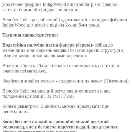
Додатково фабрика IndigoWood виготовляє різні іграшки,
санчата і органайзери для гри дитини.
Велобег Indie, розроблений і адаптований командою фабрики
IndigoWood для дітей у віці від 2-х до 5-ти років.
Технічна характеристика:
Водостійка палубна яхтна фанера (береза)-
стійка до
механічних пошкоджень завдяки багатошаровій структурі з
різноспрямованими волокнами деревини.
Вологостійкість. Рідина і волога не впливають на технічні
властивості матеріалу.
Фарбування здійснюється - водорозчинних лаком (Німеччина)
Велобег Indie оснащений регулюванням висоти в два
положенні (2 позиції: 32 см і 37 см)
Колеса діаметром 12 дюймів, можна підкачувати при
необхідності.
Зовні беговел схожий на звичайнісінький дитячий
велосипед, але у беговела відсутні педалі, що дозволяє