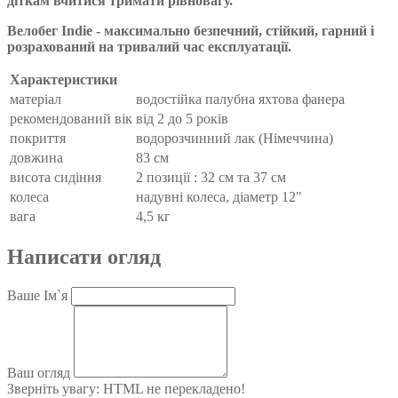
діткам вчитися тримати рівновагу.
Велобег Indie - максимально безпечний, стійкий, гарний і
розрахований на тривалий час експлуатації.
Характеристики
матеріал
водостійка палубна яхтова фанера
рекомендований вік
від 2 до 5 років
покриття
водорозчинний лак (Німеччина)
довжина
83 см
висота сидіння
2 позиції : 32 см та 37 см
колеса
надувні колеса, діаметр 12"
вага
4,5 кг
Написати огляд
Ваше Ім`я
Ваш огляд
Зверніть увагу:
HTML не перекладено!