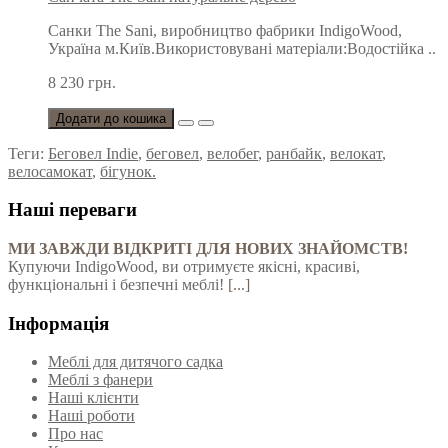
Санки The Sani, виробництво фабрики IndigoWood,
Україна м.Київ.Використовувані матеріали:Водостійка ..
8 230 грн.
Додати до кошика
Теги:
Беговел Indie
,
беговел
,
велобег
,
ранбайк
,
велокат
,
велосамокат
,
бігунок.
Наші переваги
МИ ЗАВЖДИ ВІДКРИТІ ДЛЯ НОВИХ ЗНАЙОМСТВ!
Купуючи IndigoWood, ви отримуєте якісні, красиві,
функціональні і безпечні меблі!
[...]
Інформація
Меблі для дитячого садка
Меблі з фанери
Наші клієнти
Наші роботи
Про нас