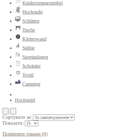
Kinderzimmermöbel
Hochstuhl
Schlitten
Tische
Kletterwand
Stühle
Sportanlagen
Schränke
Textil
Camping
Hochstuhl
Сортувати за:
Показати:
Порівняти товари (0)