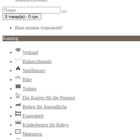
0 товар(ів) - 0 грн.
Ваш кошик порожній!
Katalog
Verkauf
Balanceboards
Spielhäuser
Bike
Truhen
Die Karren für die Puppen
Betten für Jugendliche
Etagenbett
Kinderbetten für Babys
Matratzen