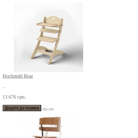
Hochstuhl Bear
..
13 676 грн.
Додати до кошика