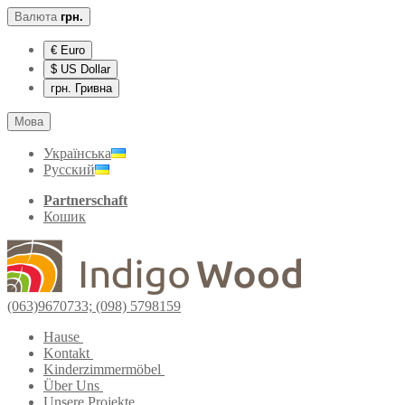
Валюта
грн.
€ Euro
$ US Dollar
грн. Гривна
Мова
Українська
Русский
Partnerschaft
Кошик
(063)9670733; (098) 5798159
Hause
Kontakt
Kinderzimmermöbel
Über Uns
Unsere Projekte