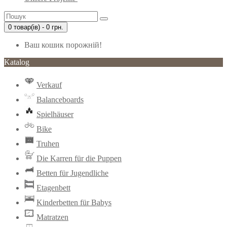
0 товар(ів) - 0 грн.
Ваш кошик порожній!
Katalog
Verkauf
Balanceboards
Spielhäuser
Bike
Truhen
Die Karren für die Puppen
Betten für Jugendliche
Etagenbett
Kinderbetten für Babys
Matratzen