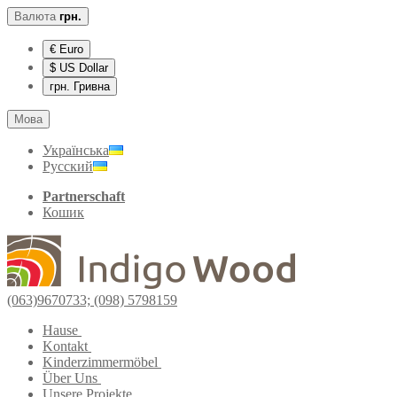
Валюта
грн.
€ Euro
$ US Dollar
грн. Гривна
Мова
Українська
Русский
Partnerschaft
Кошик
(063)9670733; (098) 5798159
Hause
Kontakt
Kinderzimmermöbel
Über Uns
Unsere Projekte