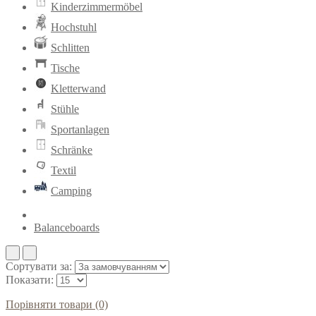
Kinderzimmermöbel
Hochstuhl
Schlitten
Tische
Kletterwand
Stühle
Sportanlagen
Schränke
Textil
Camping
Balanceboards
Сортувати за:
Показати:
Порівняти товари (0)