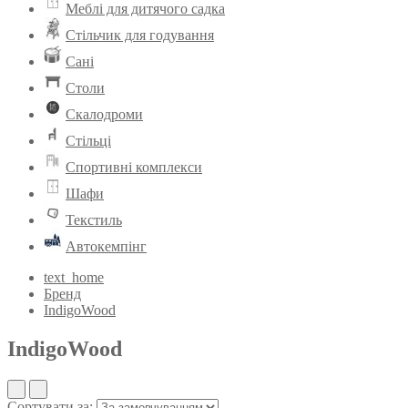
Меблі для дитячого садка
Стільчик для годування
Сані
Столи
Скалодроми
Стільці
Спортивні комплекси
Шафи
Текстиль
Автокемпінг
text_home
Бренд
IndigoWood
IndigoWood
Сортувати за: