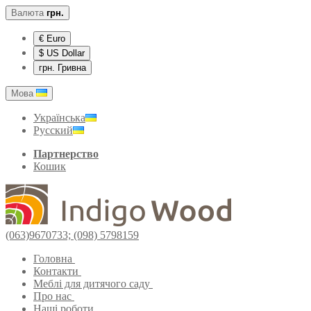
Валюта
грн.
€ Euro
$ US Dollar
грн. Гривна
Мова
Українська
Русский
Партнерство
Кошик
(063)9670733; (098) 5798159
Головна
Контакти
Меблі для дитячого саду
Про нас
Наші роботи