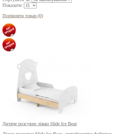
Показати:
Порівняти товар (0)
Дитяче розсувне ліжко Slide Ice Bear
Ліжко розсувне Slide Ice Bear , виробництво фабрики