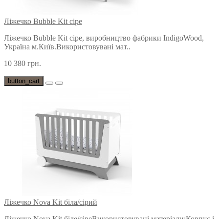
Ліжечко Bubble Kit сіре
Ліжечко Bubble Kit сіре, виробництво фабрики IndigoWood,
Україна м.Київ.Використовувані мат..
10 380 грн.
button_cart
Ліжечко Nova Kit біла/сірий
Ліжечко Nova Kit біле/сіреВикористовувані матеріали:Корпус і