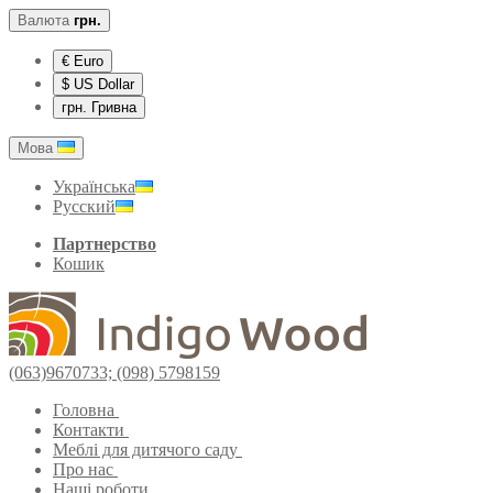
Валюта
грн.
€ Euro
$ US Dollar
грн. Гривна
Мова
Українська
Русский
Партнерство
Кошик
(063)9670733; (098) 5798159
Головна
Контакти
Меблі для дитячого саду
Про нас
Наші роботи