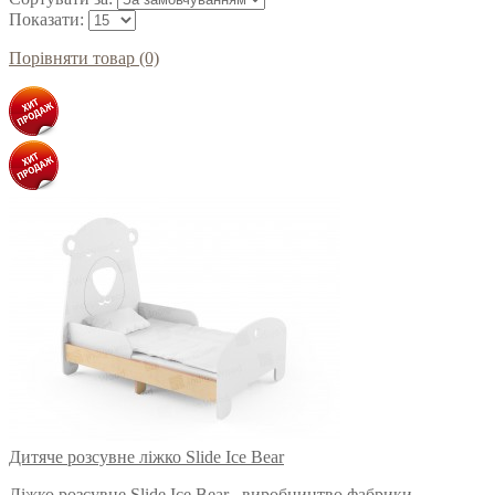
Показати:
Порівняти товар (0)
Дитяче розсувне ліжко Slide Ice Bear
Ліжко розсувне Slide Ice Bear , виробництво фабрики