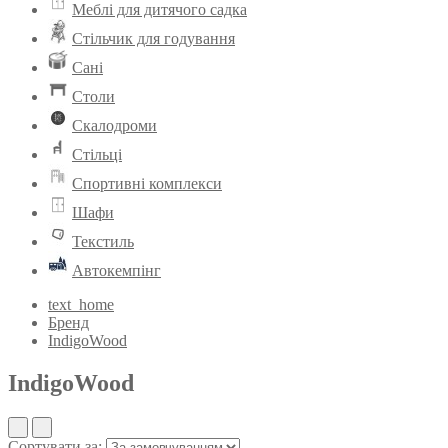
Меблі для дитячого садка
Стільчик для годування
Сані
Столи
Скалодроми
Стільці
Спортивні комплекси
Шафи
Текстиль
Автокемпінг
text_home
Бренд
IndigoWood
IndigoWood
Сортувати за: