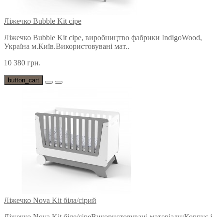
Ліжечко Bubble Kit сіре
Ліжечко Bubble Kit сіре, виробництво фабрики IndigoWood,
Україна м.Київ.Використовувані мат..
10 380 грн.
button_cart
Ліжечко Nova Kit біла/сірий
Ліжечко Nova Kit біле/сіреВикористовувані матеріали:Корпус і