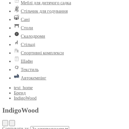
Меблі для дитячого садка
Стільчик для годування
Сані
Столи
Скалодроми
Стільці
Спортивні комплекси
Шафи
Текстиль
Автокемпінг
text_home
Бренд
IndigoWood
IndigoWood
Сортувати за: