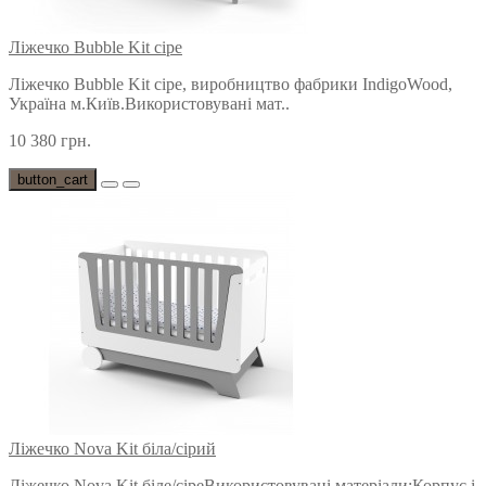
Ліжечко Bubble Kit сіре
Ліжечко Bubble Kit сіре, виробництво фабрики IndigoWood,
Україна м.Київ.Використовувані мат..
10 380 грн.
button_cart
Ліжечко Nova Kit біла/сірий
Ліжечко Nova Kit біле/сіреВикористовувані матеріали:Корпус і