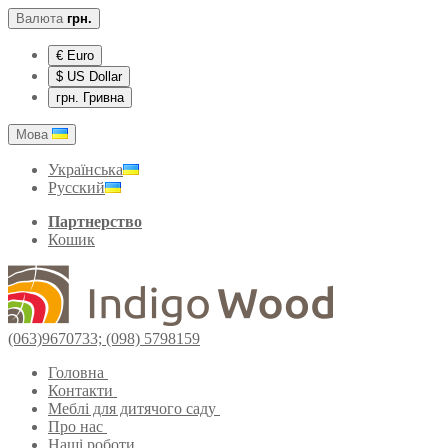
Валюта
грн.
€ Euro
$ US Dollar
грн. Гривна
Мова
Українська
Русский
Партнерство
Кошик
(063)9670733; (098) 5798159
Головна
Контакти
Меблі для дитячого саду
Про нас
Наші роботи