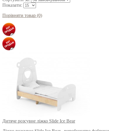
Показати:
Порівняти товар (0)
Дитяче розсувне ліжко Slide Ice Bear
Ліжко розсувне Slide Ice Bear , виробництво фабрики