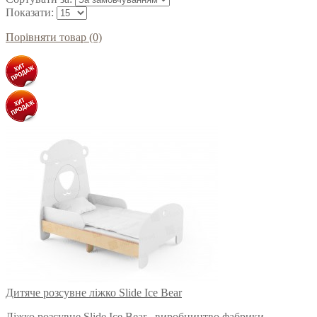
Показати:
Порівняти товар (0)
Дитяче розсувне ліжко Slide Ice Bear
Ліжко розсувне Slide Ice Bear , виробництво фабрики