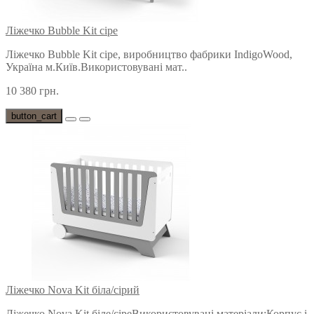
Ліжечко Bubble Kit сіре
Ліжечко Bubble Kit сіре, виробництво фабрики IndigoWood,
Україна м.Київ.Використовувані мат..
10 380 грн.
button_cart
Ліжечко Nova Kit біла/сірий
Ліжечко Nova Kit біле/сіреВикористовувані матеріали:Корпус і