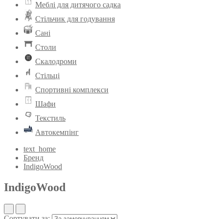
Меблі для дитячого садка
Стільчик для годування
Сані
Столи
Скалодроми
Стільці
Спортивні комплекси
Шафи
Текстиль
Автокемпінг
text_home
Бренд
IndigoWood
IndigoWood
Сортувати за: