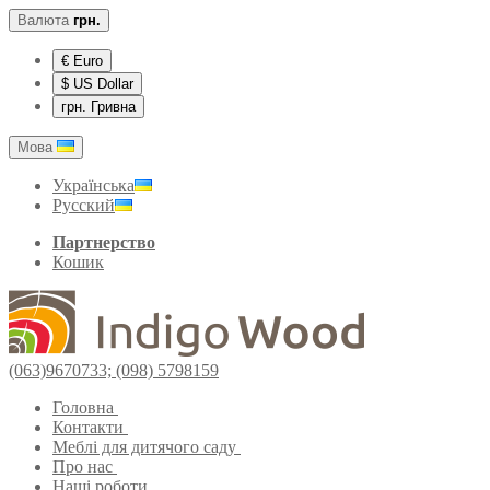
Валюта
грн.
€ Euro
$ US Dollar
грн. Гривна
Мова
Українська
Русский
Партнерство
Кошик
(063)9670733; (098) 5798159
Головна
Контакти
Меблі для дитячого саду
Про нас
Наші роботи