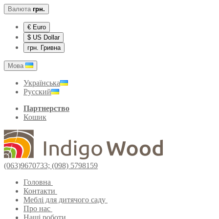
Валюта
грн.
€ Euro
$ US Dollar
грн. Гривна
Мова
Українська
Русский
Партнерство
Кошик
(063)9670733; (098) 5798159
Головна
Контакти
Меблі для дитячого саду
Про нас
Наші роботи