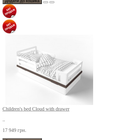
Додати до кошика
Children's bed Cloud with drawer
..
17 949 грн.