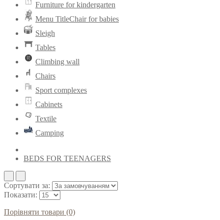
Furniture for kindergarten
Menu TitleChair for babies
Sleigh
Tables
Climbing wall
Chairs
Sport complexes
Cabinets
Textile
Camping
BEDS FOR TEENAGERS
Сортувати за:
Показати:
Порівняти товари (0)