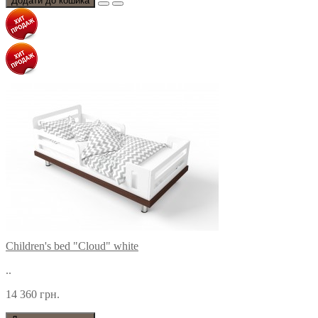
Додати до кошика
Children's bed "Cloud" white
..
14 360 грн.