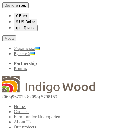
Валюта
грн.
€ Euro
$ US Dollar
грн. Гривна
Мова
Українська
Русский
Partnership
Кошик
(063)9670733; (098) 5798159
Home
Contact
Furniture for kindergarten
About Us
Our projects