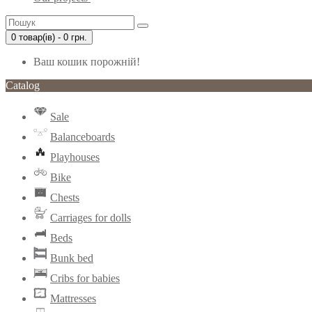
0 товар(ів) - 0 грн.
Ваш кошик порожній!
Catalog
Sale
Balanceboards
Playhouses
Bike
Chests
Carriages for dolls
Beds
Bunk bed
Cribs for babies
Mattresses