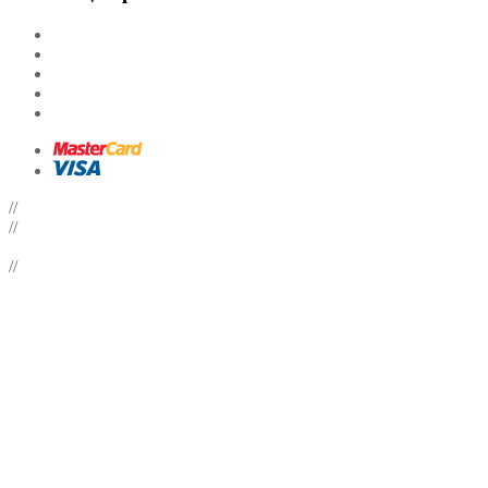
//
//
//