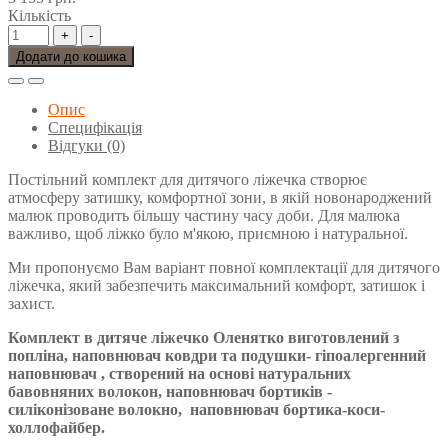
Кількість
+
-
Додати до кошика
Опис
Специфікація
Відгуки (0)
Постільний комплект для дитячого ліжечка створює
атмосферу затишку, комфортної зони, в якій новонароджений
малюк проводить більшу частину часу доби. Для малюка
важливо, щоб ліжко було м'якою, приємною і натуральної.
Ми пропонуємо Вам варіант повної комплектації для дитячого
ліжечка, який забезпечить максимальний комфорт, затишок і
захист.
Комплект в дитяче ліжечко
Оленятко
виготовлений з
попліна, наповнювач ковдри та подушки-
гіпоалергенний
наповнювач , створений на основі натуральних
бавовняних волокон, наповнювач бортиків -
силіконізоване волокно,
наповнювач бортика-коси-
холлофайбер.