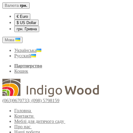
Валюта
грн.
€ Euro
$ US Dollar
грн. Гривна
Мова
Українська
Русский
Партнерство
Кошик
(063)9670733; (098) 5798159
Головна
Контакти
Меблі для дитячого саду
Про нас
Наші роботи