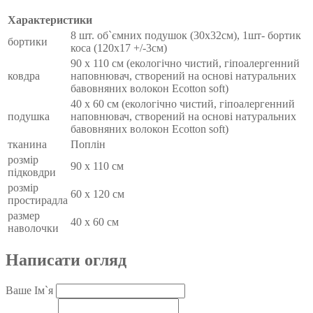
Характеристики
8 шт. об`ємних подушок (30х32см), 1шт- бортик
бортики
коса (120х17 +/-3см)
90 x 110 см (екологічно чистий, гіпоалергенний
ковдра
наповнювач, створений на основі натуральних
бавовняних волокон Есotton soft)
40 x 60 см (екологічно чистий, гіпоалергенний
подушка
наповнювач, створений на основі натуральних
бавовняних волокон Есotton soft)
тканина
Поплін
розмір
90 x 110 см
підковдри
розмір
60 х 120 см
простирадла
размер
40 x 60 см
наволочки
Написати огляд
Ваше Ім`я