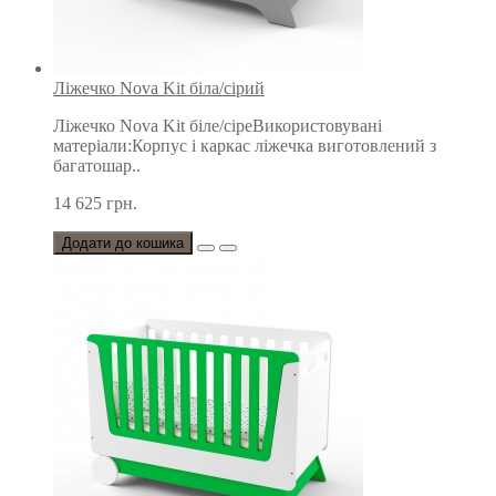
Ліжечко Nova Kit біла/сірий
Ліжечко Nova Kit біле/сіреВикористовувані
матеріали:Корпус і каркас ліжечка виготовлений з
багатошар..
14 625 грн.
Додати до кошика