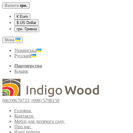
Валюта
грн.
€ Euro
$ US Dollar
грн. Гривна
Мова
Українська
Русский
Партнерство
Кошик
(063)9670733; (098) 5798159
Головна
Контакти
Меблі для дитячого саду
Про нас
Наші роботи