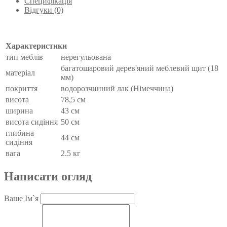
Специфікація
Відгуки (0)
Характеристики
тип меблів
нерегульована
багатошаровий дерев'яний меблевий щит (18
матеріал
мм)
покриття
водорозчинний лак (Німеччина)
висота
78,5 см
ширина
43 см
висота сидіння
50 см
глибина
44 см
сидіння
вага
2.5 кг
Написати огляд
Ваше Ім`я