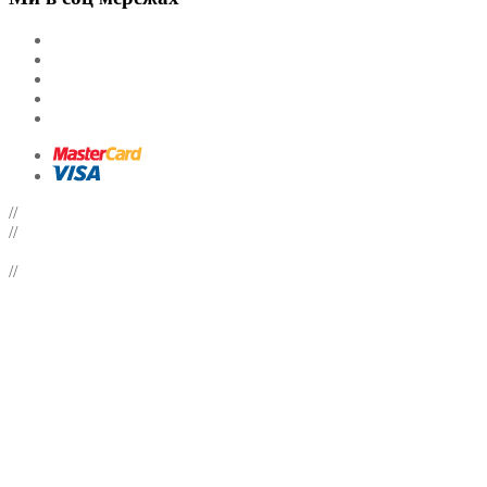
//
//
//