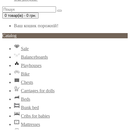
0 товар(ів) - 0 грн.
Ваш кошик порожній!
Catalog
Sale
Balanceboards
Playhouses
Bike
Chests
Carriages for dolls
Beds
Bunk bed
Cribs for babies
Mattresses