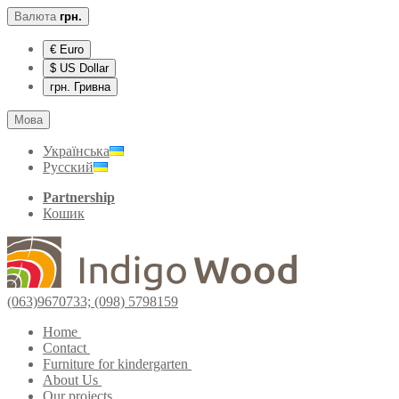
Валюта
грн.
€ Euro
$ US Dollar
грн. Гривна
Мова
Українська
Русский
Partnership
Кошик
(063)9670733; (098) 5798159
Home
Contact
Furniture for kindergarten
About Us
Our projects